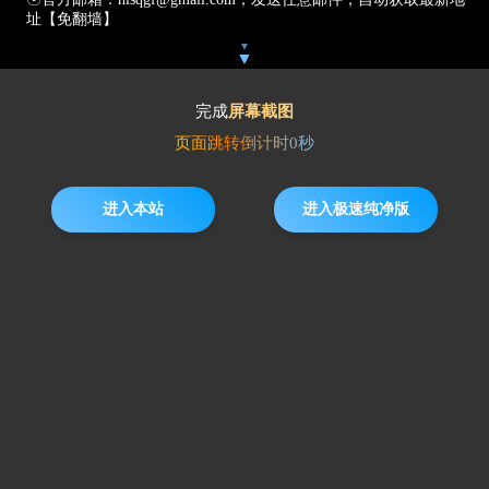
址【免翻墙】
▼
▼
完成
屏幕截图
页面跳转倒计时
0
秒
进入本站
进入极速纯净版